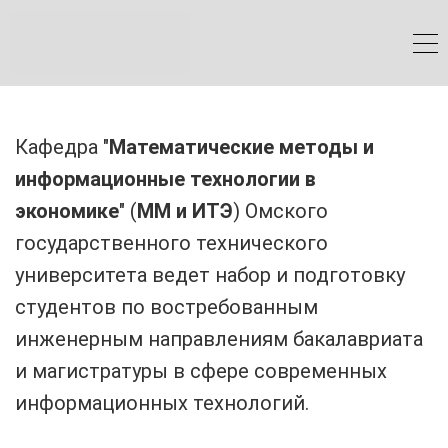
И
ИНФОРМАЦИОННЫЕ
ТЕХНОЛОГИИ В
ЭКОНОМИКЕ
Кафедра "
Математические методы и
информационные технологии в
Цифровые профессии
экономике
"
(
ММ и ИТЭ
) Омского
для креативных индустрий и
государственного технического
бизнеса
университета ведет набор и подготовку
студентов по востребованным
инженерным направлениям бакалавриата
и магистратуры в сфере современных
информационных технологий.